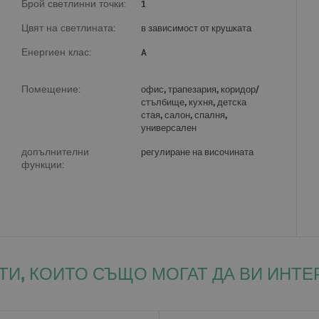
Брой светлинни точки:
1
Цвят на светлината:
в зависимост от крушката
Енергиен клас:
A
Помещение:
офис, трапезария, коридор/
стълбище, кухня, детска
стая, салон, спалня,
универсален
допълнителни
регулиране на височината
функции:
ТИ, КОИТО СЪЩО МОГАТ ДА ВИ ИНТЕ