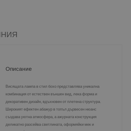
ЯНИЯ
Описание
Висящата лампа в стил бохо представлява уникална
комбинация от естествен външен вид, лека форма и
декоративен дизайн, вдъхновен от плетена структура.
Широкият ефектен абажур в топъл дървесен нюанс
създава уютна атмосфера, а ажурната конструкция
деликатно разсейва светлината, оформяйки мек и