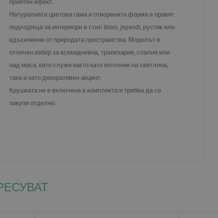
приятен ефект.
Натуралната цветова гама и отворената форма я правят
подходяща за интериори в стил бохо, japandi, рустик или
вдъхновени от природата пространства. Моделът е
отличен избор за всекидневна, трапезария, спалня или
над маса, като служи както като източник на светлина,
така и като декоративен акцент.
Крушката не е включена в комплекта и трябва да се
закупи отделно.
РЕСУВАТ