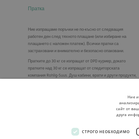
Пратка
Ние изпращаме поръчки не по-късно от следващия
работен ден след тяхното плащане (или избиране на
плащането с наложен платеж). Всички пратки са
застраховани и внимателно и безопасно опаковани.
Пратките до 30 кг се изпращат от
DPD
куриер, докато
пратките над 30 кг се изпращат от спедиторската
компания Rohlig-Suus. Душ кабини, врати и други продукти,
които изискват специални грижи, се изпращат на палети,
във вертикално положение, върху специално изградена
стелаж.
Ние и
анализира
сайт от ваш
друга инфо
СТРОГО НЕОБХОДИМО
Регламенти
За магазина
Доставка
Връщане 