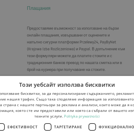
Плащания
Предоставяме възможност за използване на бързи
онлайн плащания, извършвани от оценените и
напълно сигурни платформи Przelewy24, PayByNet
(Krajowa Izba Rozliczeniowa) и Paypal. В допълнение към
тези формуляри можете да платите стоките и с
традиционния банков превод по нашата сметка или в
брой на куриера при получаване на стоките.
Номер на сметка за плащания:
Този уебсайт използва бисквитки
PL28 1500 1344 1213 4008 0113 0000
зползваме бисквитки, за да персонализираме съдържанието, рекламит
ме нашия трафик. Също така споделяме информация за използванет
а страна с нашите партньори за реклама и анализи, които може да я 
рмация, която сте им предоставили или която са събрали от вашето из
техните услуги.
Polityka prywatności
ЕФЕКТИВНОСТ
ТАРГЕТИРАНЕ
ФУНКЦИОНАЛНО
на стоката и рекламации
Плащания
Контакти