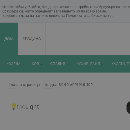
Използвайки уебсайта, без да променяте настройките на браузъра си, вие с
браузъра си, които определят запазването им по всяко време.
Кликнете тук, за да научите повече за
Политиката за бисквитките
.
ДОМ
ГРАДИНА
КОЛЕДА
ХОЛ
СПАЛНЯ
КУХНЯ, БАНЯ
ХАЛАТИ, 
Главна страница
Пендел BOHO APP1946-1CP