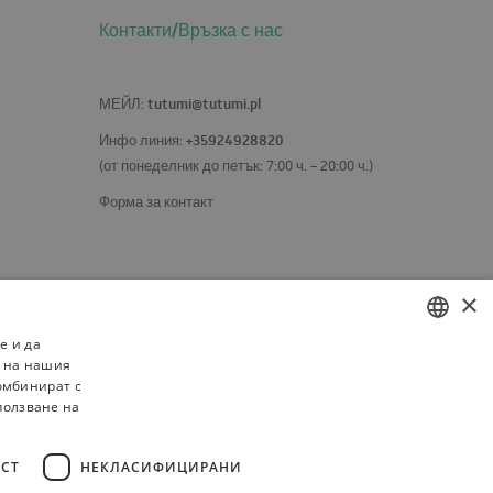
Контакти/Връзка с нас
tutumi@tutumi.pl
МЕЙЛ
:
+35924928820
Инфо линия:
(от понеделник до петък: 7:00 ч. – 20:00 ч.)
Форма за контакт
×
е и да
о на нашия
POLISH
комбинират с
BULGARIAN
ползване на
CZECH
СТ
НЕКЛАСИФИЦИРАНИ
FRENCH