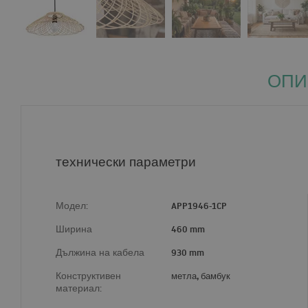
ОПИ
технически параметри
Модел:
APP1946-1CP
Ширина
460 mm
Дължина на кабела
930 mm
Конструктивен
метла, бамбук
материал: