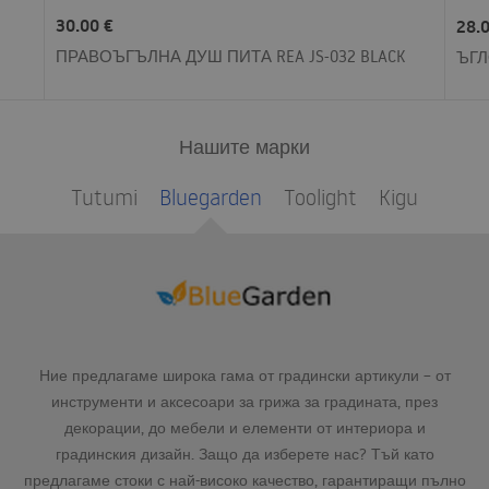
30.00 €
28.
ПРАВОЪГЪЛНА ДУШ ПИТА REA JS-032 BLACK
ЪГЛ
Нашите марки
Tutumi
Bluegarden
Toolight
Kigu
Ние предлагаме широка гама от градински артикули – от
инструменти и аксесоари за грижа за градината, през
декорации, до мебели и елементи от интериора и
градинския дизайн. Защо да изберете нас? Тъй като
предлагаме стоки с най-високо качество, гарантиращи пълно