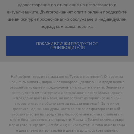
удовлетворение по отношение на използването и
визуализациите. Дългогодишният опит в онлайн продажбите
ще ви осигури професионално обслужване и индивидуален
подход към всяка поръчка.
ПОКАЖИ ВСИЧКИ ПРОДУКТИ ОТ
ПРОИЗВОДИТЕЛЯ
Най-добрият термин за магазин на Тутуми е „отворен“. Отворен за
нови възможности, широк и разнообразен диапазон, но преди всичко
отворен за нуждите и предложенията на нашите клиенти. Знанията и
опитът, които сме натрупали и непрекъснато придобиваме, докато
изграждаме нашата марка, ни позволяват да гарантираме * най-
високото ниво на обслужване за вашата поръчка *. Вече ни се
довериха над 500 000 души, което се влияе от фактори като най-
високо качество на продуктите, безпроблемен контакт с клиента и
много богат асортимент от продукти. Марката Tutumi включва също
марки като Bluegarden, Flexifit и Kigu. В резултат на това нашата гама
е достатъчно изчерпателна и достига до широк кръг клиенти.