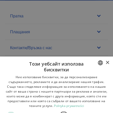
Пратка
Плащания
Контакти/Връзка с нас
×
Този уебсайт използва
Регламенти
бисквитки
За магазина
POLISH
Ние използваме бисквитки, за да персонализираме
съдържанието, рекламите и да анализираме нашия трафик.
BULGARIAN
Доставка
Също така споделяме информация за използването на нашия
сайт от ваша страна с нашите партньори за реклама и анализи,
CZECH
Връщане на стоката и рекламации
които може да я комбинират с друга информация, която сте им
предоставили или която са събрали от вашето използване на
FRENCH
Плащания
техните услуги.
Polityka prywatności
SPANISH