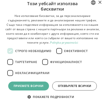
×
116,00
€
Този уебсайт използва
бисквитки
КРИСТАЛНА ВИСЯЩА ЛАМПА SWE080-CP 50CM GOLD
POLISH
Ние използваме бисквитки, за да персонализираме
съдържанието, рекламите и да анализираме нашия трафик.
BULGARIAN
Също така споделяме информация за използването на нашия
сайт от ваша страна с нашите партньори за реклама и анализи,
CZECH
които може да я комбинират с друга информация, която сте им
предоставили или която са събрали от вашето използване на
FRENCH
техните услуги.
Polityka prywatności
SPANISH
СТРОГО НЕОБХОДИМО
ЕФЕКТИВНОСТ
ITALIAN
ТАРГЕТИРАНЕ
ФУНКЦИОНАЛНОСТ
LITHUANIAN
GERMAN
НЕКЛАСИФИЦИРАНИ
ROMANIAN
ПРИЕМЕТЕ ВСИЧКИ
ОТХВЪРЛЕТЕ ВСИЧКИ
SLOVAK
HUNGARIAN
ПОКАЖЕТЕ ПОДРОБНОСТИ
ENGLISH