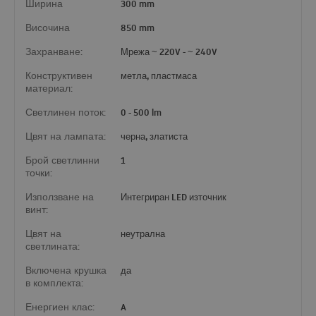
Ширина
300 mm
Височина
850 mm
Захранване:
Мрежа ~ 220V - ~ 240V
Конструктивен
метла, пластмаса
материал:
Светлинен поток:
0 - 500 lm
Цвят на лампата:
черна, златиста
Брой светлинни
1
точки:
Използване на
Интегриран LED източник
винт:
Цвят на
неутрална
светлината:
Включена крушка
да
в комплекта:
Енергиен клас:
A