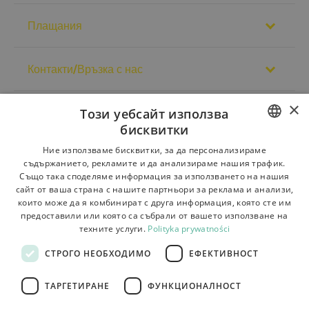
Плащания
Контакти/Връзка с нас
×
Този уебсайт използва
Регламенти
бисквитки
За магазина
POLISH
Ние използваме бисквитки, за да персонализираме
съдържанието, рекламите и да анализираме нашия трафик.
Доставка
BULGARIAN
Също така споделяме информация за използването на нашия
сайт от ваша страна с нашите партньори за реклама и анализи,
CZECH
Връщане на стоката и рекламации
които може да я комбинират с друга информация, която сте им
предоставили или която са събрали от вашето използване на
FRENCH
Плащания
техните услуги.
Polityka prywatności
SPANISH
Контакти
СТРОГО НЕОБХОДИМО
ЕФЕКТИВНОСТ
ITALIAN
ТАРГЕТИРАНЕ
ФУНКЦИОНАЛНОСТ
LITHUANIAN