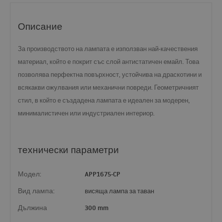
Описание
За производството на лампата е използван най-качествения
материал, който е покрит със слой антистатичен емайл. Това
позволява перфектна повърхност, устойчива на драскотини и
всякакви ожулвания или механични повреди. Геометричният
стил, в който е създадена лампата е идеален за модерен,
минималистичен или индустриален интериор.
технически параметри
Модел:
APP1675-CP
Вид лампа:
висяща лампа за таван
Дължина
300 mm