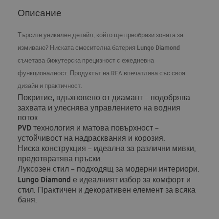
Описание
Търсите уникален детайл, който ще преобрази зоната за
Ниската смесителна батерия Lungo Diamond
измиване?
съчетава бижутерска прецизност с ежедневна
функционалност. Продуктът на
REA
впечатлява със своя
дизайн и практичност.
Покритие, вдъхновено от диамант
– подобрява
захвата и улеснява управлението на водния
поток.
PVD
технология и матова повърхност
–
устойчивост на надрасквания и корозия.
Ниска конструкция
– идеална за различни мивки,
предотвратява пръски.
Луксозен стил
– подходящ за модерни интериори.
Lungo Diamond
е идеалният избор за комфорт и
стил. Практичен и декоративен елемент за всяка
баня.