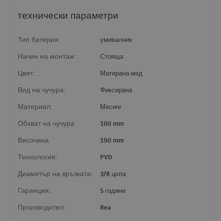
технически параметри
Тип батерия:
умивалник
Начин на монтаж :
Стояща
Цвят:
Матирана мед
Вид на чучура:
Фиксирана
Материал:
Месинг
Обхват на чучура
100 mm
Височина
190 mm
Технология:
PVD
Диаметър на връзката:
3/8 цола
Гаранция:
5 години
Производител:
Rea