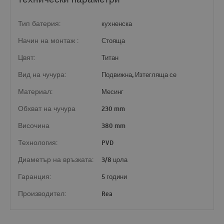
Тип батерия:
кухненска
Начин на монтаж :
Стояща
Цвят:
Титан
Вид на чучура:
Подвижна, Изтегляща се
Материал:
Месинг
Обхват на чучура
230 mm
Височина
380 mm
Технология:
PVD
Диаметър на връзката:
3/8 цола
Гаранция:
5 години
Производител:
Rea