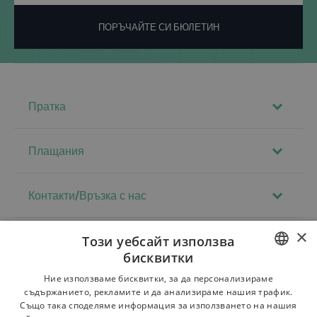
ПОРЪЧАЙТЕ СИ БЮЛЕТИН
Пратка
Плащания
Контакти/Връзка с нас
×
Този уебсайт използва
Регламенти
бисквитки
За магазина
POLISH
Ние използваме бисквитки, за да персонализираме
съдържанието, рекламите и да анализираме нашия трафик.
Доставка
BULGARIAN
Също така споделяме информация за използването на нашия