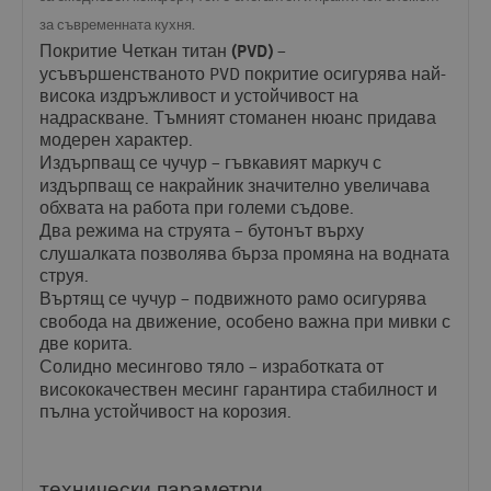
за съвременната кухня.
Покритие Четкан титан (
PVD
)
–
усъвършенстваното
PVD
покритие осигурява най-
висока издръжливост и устойчивост на
надраскване. Тъмният стоманен нюанс придава
модерен характер.
Издърпващ се чучур
– гъвкавият маркуч с
издърпващ се накрайник значително увеличава
обхвата на работа при големи съдове.
Два режима на струята
– бутонът върху
слушалката позволява бърза промяна на водната
струя.
Въртящ се чучур
– подвижното рамо осигурява
свобода на движение, особено важна при мивки с
две корита.
Солидно месингово тяло
– изработката от
висококачествен месинг гарантира стабилност и
пълна устойчивост на корозия.
технически параметри