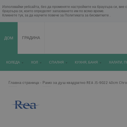
Използвайки уебсайта, без да променяте настройките на браузъра си, вие с
браузъра си, които определят запазването им по всяко време.
Кликнете тук, за да научите повече за
Политиката за бисквитките
.
ДОМ
ГРАДИНА
КОЛЕДА
ХОЛ
СПАЛНЯ
КУХНЯ, БАНЯ
ХАЛАТИ, 
Главна страница
Рамо за душ квадратно REA JS-9022 40cm Chr