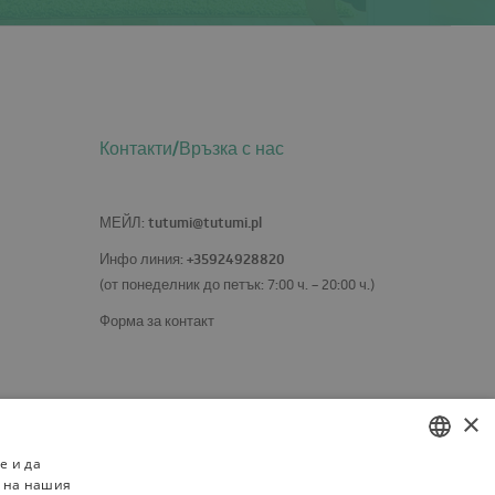
Контакти/Връзка с нас
tutumi@tutumi.pl
МЕЙЛ
:
+35924928820
Инфо линия:
(от понеделник до петък: 7:00 ч. – 20:00 ч.)
Форма за контакт
×
е и да
о на нашия
POLISH