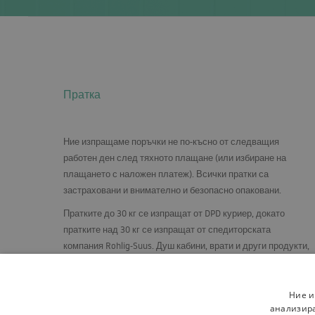
Пратка
Ние изпращаме поръчки не по-късно от следващия
работен ден след тяхното плащане (или избиране на
плащането с наложен платеж). Всички пратки са
застраховани и внимателно и безопасно опаковани.
Пратките до 30 кг се изпращат от
DPD
куриер, докато
пратките над 30 кг се изпращат от спедиторската
компания Rohlig-Suus. Душ кабини, врати и други продукти,
които изискват специални грижи, се изпращат на палети,
във вертикално положение, върху специално изградена
стелаж.
Ние и
анализира