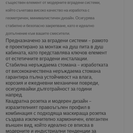
съществен елемент от модерните вградени системи,
който съчетава високо качество на изработка с
геометричен, минималистичен дизайн. Осигурява
стабилно и безопасно закрепване, като е идеално
допълнение към вашите смесители.
Предназначено за вградени системи
– рамото
е проектирано за монтаж на душ пита в душ
кабината, като представлява ключов елемент
от естетичните вградени инсталации.
Стабилна неръждаема стомана
– изработката
от висококачествена неръждаема стомана
гарантира пълна устойчивост на влага,
корозия и ежедневни механични повреди,
осигурявайки дълготрайност за години
напред.
Квадратна розетка и модерен дизайн
–
изразителният правоъгълен профил в
комбинация с подходяща маскираща розетка
създава изключително хармоничен, елегантен
външен вид, който идеално се вписва в
модерните и индустриални тенденции за