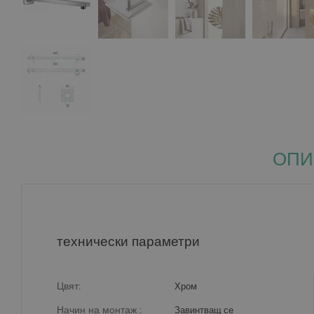
ОПИ
технически параметри
Цвят:
Хром
Начин на монтаж :
Завинтващ се