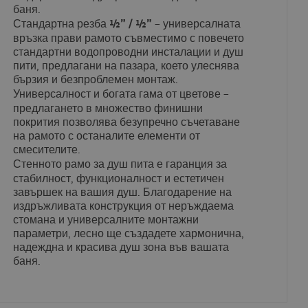
баня.
Стандартна резба ½” / ½”
– универсалната
връзка прави рамото съвместимо с повечето
стандартни водопроводни инсталации и душ
пити, предлагани на пазара, което улеснява
бързия и безпроблемен монтаж.
Универсалност и богата гама от цветове
–
предлагането в множество финишни
покрития позволява безупречно съчетаване
на рамото с останалите елементи от
смесителите.
Стенното рамо за душ пита
е гаранция за
стабилност, функционалност и естетичен
завършек на вашия душ. Благодарение на
издръжливата конструкция от неръждаема
стомана и универсалните монтажни
параметри, лесно ще създадете хармонична,
надеждна и красива душ зона във вашата
баня.