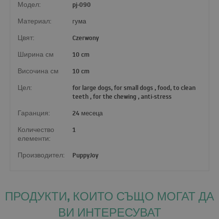
Модел:
pj-090
Материал:
гума
Цвят:
Czerwony
Ширина см
10 cm
Височина см
10 cm
Цел:
for large dogs, for small dogs , food, to clean
teeth , for the chewing , anti-stress
Гаранция:
24 месеца
Количество
1
елементи:
Производител:
PuppyJoy
ПРОДУКТИ, КОИТО СЪЩО МОГАТ ДА
ВИ ИНТЕРЕСУВАТ