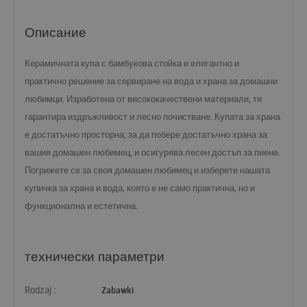
Описание
Керамичната купа с бамбукова стойка е елегантно и
практично решение за сервиране на вода и храна за домашни
любимци. Изработена от висококачествени материали, тя
гарантира издръжливост и лесно почистване. Купата за храна
е достатъчно просторна, за да побере достатъчно храна за
вашия домашен любимец, и осигурява лесен достъп за пиене.
Погрижете се за своя домашен любимец и изберете нашата
купичка за храна и вода, която е не само практична, но и
функционална и естетична.
технически параметри
Rodzaj :
Zabawki