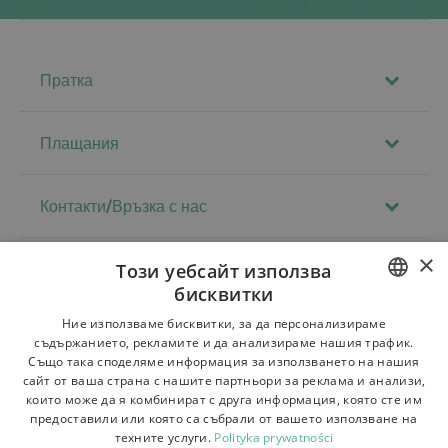
Пратка
Плащания
Контакти/Връзка с нас
×
Този уебсайт използва
Регламенти
бисквитки
За магазина
POLISH
Ние използваме бисквитки, за да персонализираме
съдържанието, рекламите и да анализираме нашия трафик.
Доставка
BULGARIAN
Също така споделяме информация за използването на нашия
сайт от ваша страна с нашите партньори за реклама и анализи,
CZECH
Връщане на стоката и рекламации
които може да я комбинират с друга информация, която сте им
предоставили или която са събрали от вашето използване на
FRENCH
Плащания
техните услуги.
Polityka prywatności