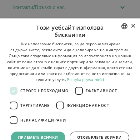
Контакти/Връзка с нас
×
Този уебсайт използва
Регламенти
бисквитки
За магазина
POLISH
Ние използваме бисквитки, за да персонализираме
съдържанието, рекламите и да анализираме нашия трафик.
Доставка
BULGARIAN
Също така споделяме информация за използването на нашия
сайт от ваша страна с нашите партньори за реклама и анализи,
CZECH
Връщане на стоката и рекламации
които може да я комбинират с друга информация, която сте им
предоставили или която са събрали от вашето използване на
FRENCH
Плащания
техните услуги.
Polityka prywatności
SPANISH
Контакти
СТРОГО НЕОБХОДИМО
ЕФЕКТИВНОСТ
ITALIAN
ТАРГЕТИРАНЕ
ФУНКЦИОНАЛНОСТ
LITHUANIAN
GERMAN
НЕКЛАСИФИЦИРАНИ
Tutumi.pl
ROMANIAN
– всички права запазени
e-commerce platform by:
ПРИЕМЕТЕ ВСИЧКИ
ОТХВЪРЛЕТЕ ВСИЧКИ
SLOVAK