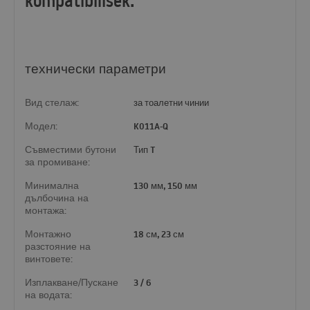
kompatibilisek.
технически параметри
Вид стелаж:
за тоалетни чинии
Модел:
K011A-Q
Съвместими бутони
Тип T
за промиване:
Минимална
130 мм, 150 мм
дълбочина на
монтажа:
Монтажно
18 см, 23 см
разстояние на
винтовете:
Изплакване/Пускане
3 / 6
на водата: