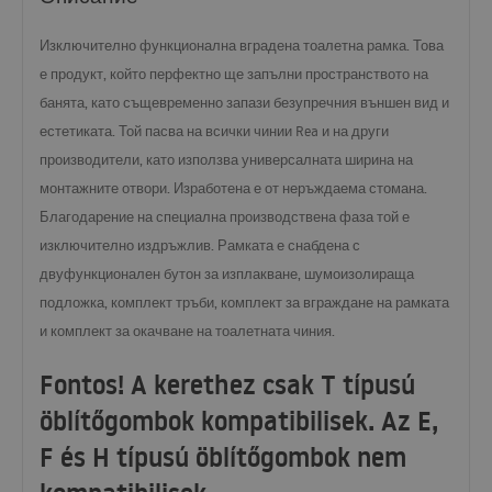
Изключително функционална вградена тоалетна рамка. Това
е продукт, който перфектно ще запълни пространството на
банята, като същевременно запази безупречния външен вид и
естетиката. Той пасва на всички чинии Rea и на други
производители, като използва универсалната ширина на
монтажните отвори. Изработена е от неръждаема стомана.
Благодарение на специална производствена фаза той е
изключително издръжлив. Рамката е снабдена с
двуфункционален бутон за изплакване, шумоизолираща
подложка, комплект тръби, комплект за вграждане на рамката
и комплект за окачване на тоалетната чиния.
Fontos! A kerethez csak T típusú
öblítőgombok kompatibilisek. Az E,
F és H típusú öblítőgombok nem