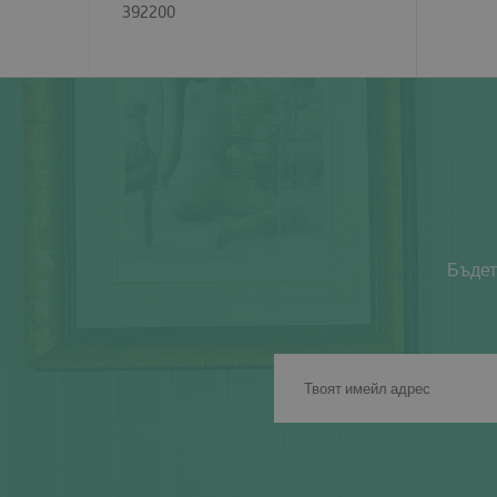
392200
Бъдет