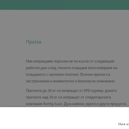
Пратка
Ние изпращаме поръчки не по-късно от следващия
работен ден след тяхното плащане (или избиране на
плащането с наложен платеж). Всички пратки са
застраховани и внимателно и безопасно опаковани.
Пратките до 30 кг се изпращат от
DPD
куриер, докато
пратките над 30 кг се изпращат от спедиторската
компания Rohlig-Suus. Душ кабини, врати и други продукти,
които изискват специални грижи, се изпращат на палети,
във вертикално положение, върху специално изградена
стелаж.
Ние и