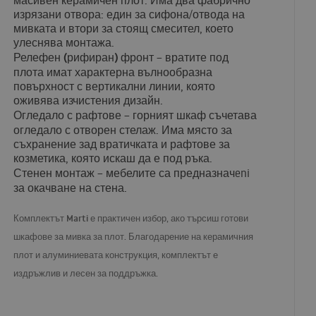
масивен керамичен плот. Има два фабрично
изрязани отвора: един за сифона/отвода на
мивката и втори за стоящ смесител, което
улеснява монтажа.
Релефен (рифиран) фронт
– вратите под
плота имат характерна вълнообразна
повърхност с вертикални линии, която
оживява изчистения дизайн.
Огледало с рафтове
– горният шкаф съчетава
огледало с отворен стелаж. Има място за
съхранение зад вратичката и рафтове за
козметика, която искаш да е под ръка.
Стенен монтаж
– мебелите са предназначeni
за окачване на стена.
Комплектът Marti
е практичен избор, ако търсиш готови
шкафове за мивка за плот. Благодарение на керамичния
плот и алуминиевата конструкция, комплектът е
издръжлив и лесен за поддръжка.