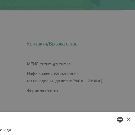
Контакти/Връзка с нас
tutumi@tutumi.pl
МЕЙЛ
:
+35924928820
Инфо линия:
(от понеделник до петък: 7:00 ч. – 20:00 ч.)
Форма за контакт
×
е и да