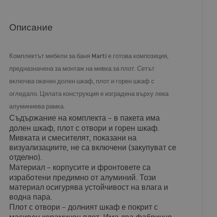
Описание
Комплектът мебели за баня Marti
е готова композиция,
предназначена за монтаж на мивка за плот. Сетът
включва окачен долен шкаф, плот и горен шкаф с
огледало. Цялата конструкция е изградена върху лека
алуминиева рамка.
Съдържание на комплекта
– в пакета има
долен шкаф, плот с отвори и горен шкаф.
Мивката и смесителят, показани на
визуализациите, не са включени (закупуват се
отделно).
Материал
– корпусите и фронтовете са
изработени предимно от алуминий. Този
материал осигурява устойчивост на влага и
водна пара.
Плот с отвори
– долният шкаф е покрит с