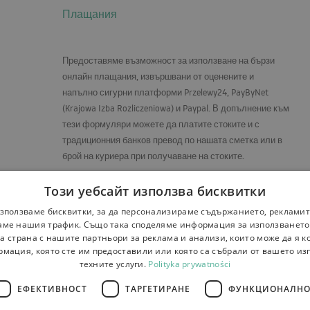
Плащания
Предоставяме възможност за използване на бързи
онлайн плащания, извършвани от оценените и
напълно сигурни платформи Przelewy24, PayByNet
(Krajowa Izba Rozliczeniowa) и Paypal. В допълнение към
тези формуляри можете да платите стоките и с
традиционния банков превод по нашата сметка или в
брой на куриера при получаване на стоките.
Номер на сметка за плащания:
Този уебсайт използва бисквитки
PL28 1500 1344 1213 4008 0113 0000
зползваме бисквитки, за да персонализираме съдържанието, рекламит
ме нашия трафик. Също така споделяме информация за използванет
а страна с нашите партньори за реклама и анализи, които може да я 
рмация, която сте им предоставили или която са събрали от вашето из
техните услуги.
Polityka prywatności
ЕФЕКТИВНОСТ
ТАРГЕТИРАНЕ
ФУНКЦИОНАЛНО
на стоката и рекламации
Плащания
Контакти