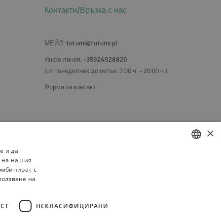
Контакти/Връзка с нас
tutumi@tutumi.pl
МЕЙЛ
:
+35924928820
Инфо линия:
(от понеделник до петък: 7:00 ч. – 20:00 ч.)
Форма за контакт
×
е и да
о на нашия
POLISH
комбинират с
BULGARIAN
ползване на
CZECH
СТ
НЕКЛАСИФИЦИРАНИ
FRENCH