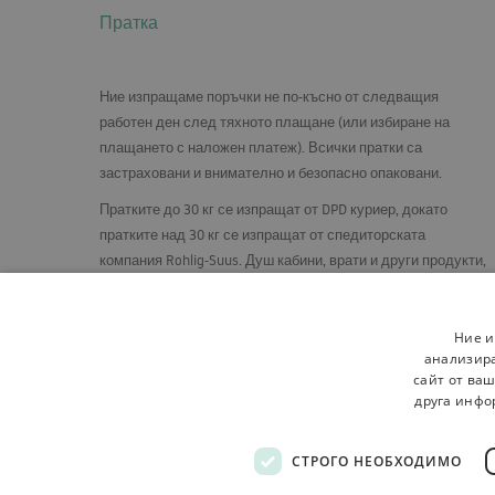
Пратка
Ние изпращаме поръчки не по-късно от следващия
работен ден след тяхното плащане (или избиране на
плащането с наложен платеж). Всички пратки са
застраховани и внимателно и безопасно опаковани.
Пратките до 30 кг се изпращат от
DPD
куриер, докато
пратките над 30 кг се изпращат от спедиторската
компания Rohlig-Suus. Душ кабини, врати и други продукти,
които изискват специални грижи, се изпращат на палети,
във вертикално положение, върху специално изградена
стелаж.
Ние и
анализира
сайт от ваш
друга инфо
СТРОГО НЕОБХОДИМО
Регламенти
За магазина
Доставка
Връщане 